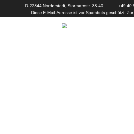
D-22844 Norderstedt, Stormarnstr. 38-40
+49 40 
Diese E-Mail-Adresse ist vor Spambots geschützt! Zur