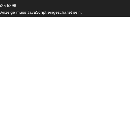
525 5396
 Anzeige muss JavaScript eingeschaltet sein.